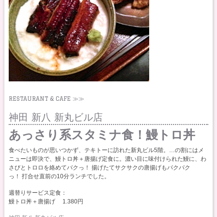
RESTAURANT & CAFE ≫≫
神田 新八 新丸ビル店
あっさり系スタミナ食！鰻トロ丼
食べたいものが思いつかず、テキトーに訪れた新丸ビル5階。…の割にはメ
ニューは即決で、鰻トロ丼＋唐揚げ定食に。濃い目に味付けられた鰻に、わ
さびとトロロを絡めてバクっ！ 揚げたてサクサクの唐揚げもパクパク
っ！ 打合せ直前の10分ランチでした。
週替りサービス定食：
鰻トロ丼＋唐揚げ 1.380円