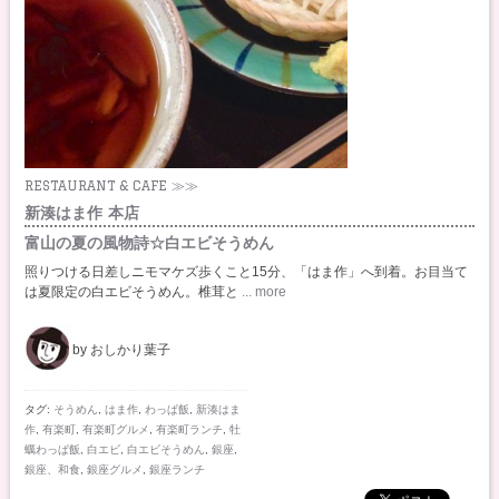
RESTAURANT & CAFE ≫≫
新湊はま作 本店
富山の夏の風物詩☆白エビそうめん
照りつける日差しニモマケズ歩くこと15分、「はま作」へ到着。お目当て
は夏限定の白エビそうめん。椎茸と
... more
by おしかり葉子
タグ:
そうめん
,
はま作
,
わっぱ飯
,
新湊はま
作
,
有楽町
,
有楽町グルメ
,
有楽町ランチ
,
牡
蠣わっぱ飯
,
白エビ
,
白エビそうめん
,
銀座
,
銀座、和食
,
銀座グルメ
,
銀座ランチ