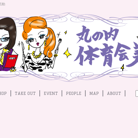
活動
HOP
TAKE OUT
EVENT
PEOPLE
MAP
ABOUT