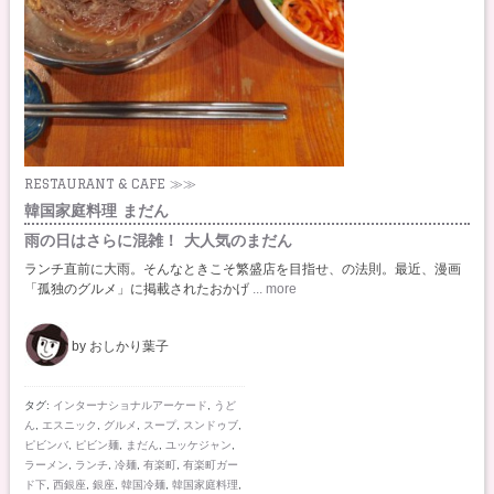
RESTAURANT & CAFE ≫≫
韓国家庭料理 まだん
雨の日はさらに混雑！ 大人気のまだん
ランチ直前に大雨。そんなときこそ繁盛店を目指せ、の法則。最近、漫画
「孤独のグルメ」に掲載されたおかげ
... more
by おしかり葉子
タグ:
インターナショナルアーケード
,
うど
ん
,
エスニック
,
グルメ
,
スープ
,
スンドゥブ
,
ピビンバ
,
ピビン麺
,
まだん
,
ユッケジャン
,
ラーメン
,
ランチ
,
冷麺
,
有楽町
,
有楽町ガー
ド下
,
西銀座
,
銀座
,
韓国冷麺
,
韓国家庭料理
,