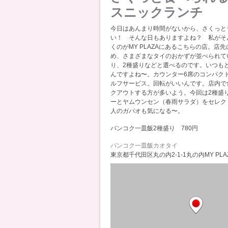
スニックランチ
今日はあんまり時間がないから、さくっと
い！ そんな日もありますよね？ 私がそ
くのがMY PLAZAにあるこちらの店。店
め、さまざまなタイのおかずが並べられて
り、2種盛りなどと選べるのです。いつも
んですよね〜。カウンター6席のコンパク
ルフサービス。回転がいいんです。店内で
クアウトする方が多いよう。今回は2種盛
ーとヤムウンセン（春雨サラダ）をセレク
人のガパオも気になる〜。
バンコク一皿飯2種盛り 780円
バンコク一皿飯カオタイ
東京都千代田区丸の内2-1-1丸の内MY PLAZ