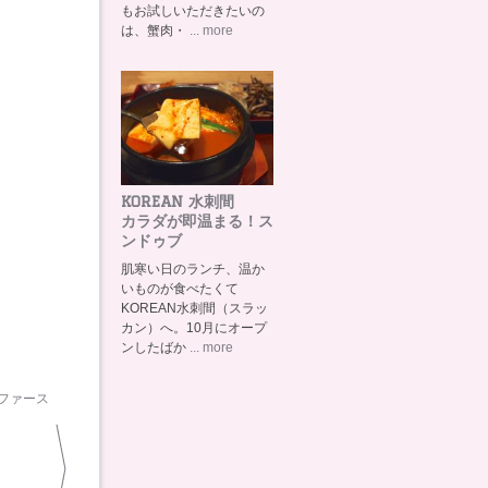
もお試しいただきたいの
は、蟹肉・
... more
KOREAN 水刺間
カラダが即温まる！ス
ンドゥブ
肌寒い日のランチ、温か
いものが食べたくて
KOREAN水刺間（スラッ
カン）へ。10月にオープ
ンしたばか
... more
ファース