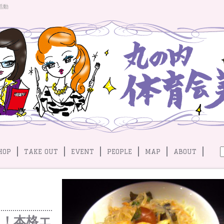
活動
HOP
TAKE OUT
EVENT
PEOPLE
MAP
ABOUT
る！本格エ