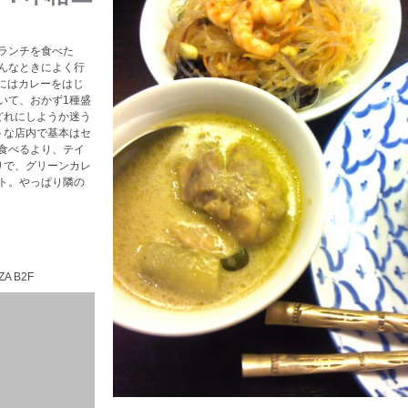
ランチを食べた
んなときによく行
先にはカレーをはじ
いて、おかず1種盛
どれにしようか迷う
トな店内で基本はセ
食べるより、テイ
りで、グリーンカレ
ト。やっぱり隣の
A B2F