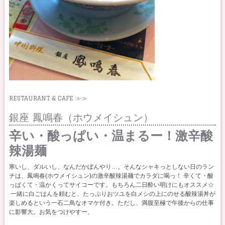
RESTAURANT & CAFE ≫≫
銀座 鳳鳴春（ホウメイシュン）
辛い・酸っぱい・温まるー！激辛酸
辣湯麺
寒いし、ダルいし、なんだかぼんやり…。そんなシャキっとしない日のラン
チは、鳳鳴春(ホウメイシュン)の激辛酸辣湯麺でカラダに喝っ！ 辛くて・酸
っぱくて・温かくってサイコーです。もちろん二日酔い明けにもオススメ☆
一緒に白ごはんを頼むと、たっぷりおツユを白メシの上にのせる酸辣湯丼が
楽しめるという一石二鳥なオマケ付き。ただし、満腹至極で午後からの仕事
に影響大。お気をつけやすー。