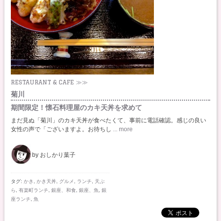
RESTAURANT & CAFE ≫≫
菊川
期間限定！懐石料理屋のカキ天丼を求めて
まだ見ぬ「菊川」のカキ天丼が食べたくて、事前に電話確認。感じの良い
女性の声で「ございますよ。お待ちし
... more
by おしかり葉子
タグ:
かき
,
かき天丼
,
グルメ
,
ランチ
,
天ぷ
ら
,
有楽町ランチ
,
銀座、和食
,
銀座、魚
,
銀
座ランチ
,
魚