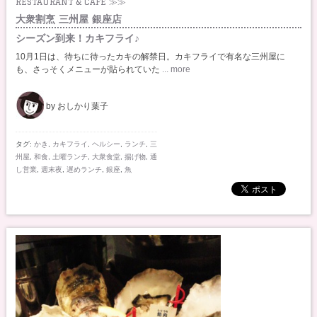
RESTAURANT & CAFE ≫≫
大衆割烹 三州屋 銀座店
シーズン到来！カキフライ♪
10月1日は、待ちに待ったカキの解禁日。カキフライで有名な三州屋に
も、さっそくメニューが貼られていた
... more
by おしかり葉子
タグ:
かき
,
カキフライ
,
ヘルシー
,
ランチ
,
三
州屋
,
和食
,
土曜ランチ
,
大衆食堂
,
揚げ物
,
通
し営業
,
週末夜
,
遅めランチ
,
銀座
,
魚